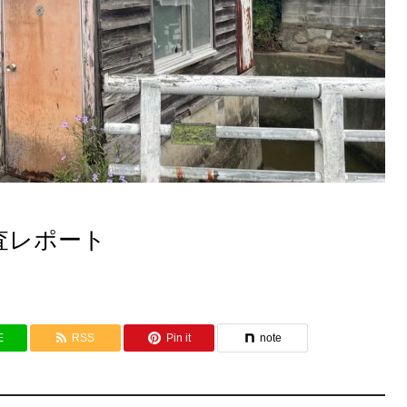
査レポート
E
RSS
Pin it
note