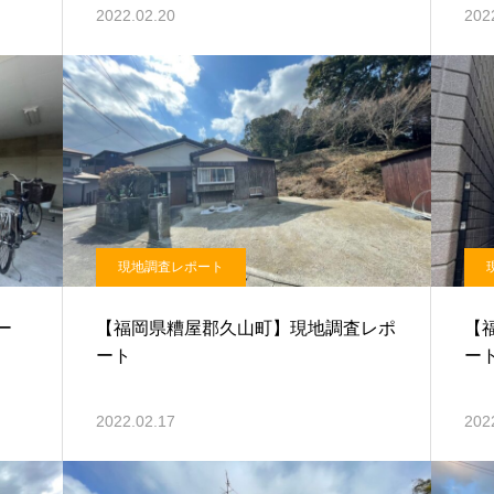
2022.02.20
202
現地調査レポート
ー
【福岡県糟屋郡久山町】現地調査レポ
【
ート
ー
2022.02.17
202