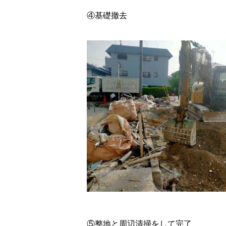
④基礎撤去
⑤整地と周辺清掃をして完了