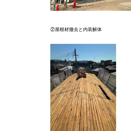
②屋根材撤去と内装解体