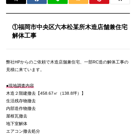
①福岡市中央区六本松某所木造店舗兼住宅
解体工事
弊社HPからのご依頼で木造店舗兼住宅、一部RC造の解体工事の
見積に来ています。
●現地調査内容
木造２階建撤去【458.67㎡（138.8坪）】
生活残存物撤去
内部造作物撤去
屋根瓦撤去
地下室解体
エアコン撤去処分