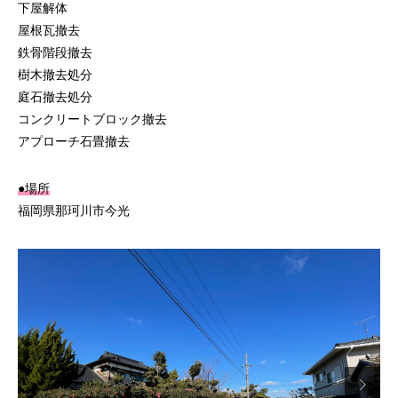
下屋解体
屋根瓦撤去
鉄骨階段撤去
樹木撤去処分
庭石撤去処分
コンクリートブロック撤去
アプローチ石畳撤去
●場所
福岡県那珂川市今光
