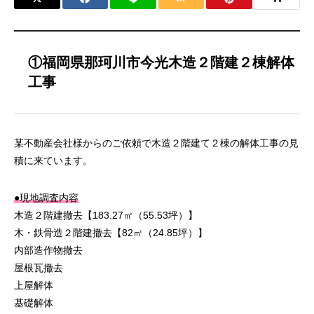
①福岡県那珂川市今光木造２階建２棟解体
工事
某不動産会社様からのご依頼で木造２階建て２棟の解体工事の見
積に来ています。
●現地調査内容
木造２階建撤去【183.27㎡（55.53坪）】
木・鉄骨造２階建撤去【82㎡（24.85坪）】
内部造作物撤去
屋根瓦撤去
上屋解体
基礎解体