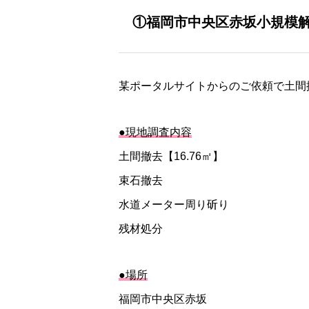
①福岡市中央区赤坂小規模
某ポータルサイトからのご依頼で土間
●現地調査内容
土間撤去【16.76㎡】
束石撤去
水道メーター周り斫り
残材処分
●場所
福岡市中央区赤坂