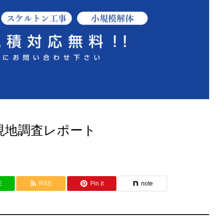
現地調査レポート
E
RSS
Pin it
note