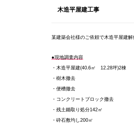
木造平屋建工事
某建築会社様のご依頼で木造平屋建解
●現地調査内容
・木造平屋建(40.6㎡ 12.28坪)2棟
・樹木撤去
・便槽撤去
・コンクリートブロック撤去
・残土鋤取り処分142㎡
・砕石敷均し200㎡