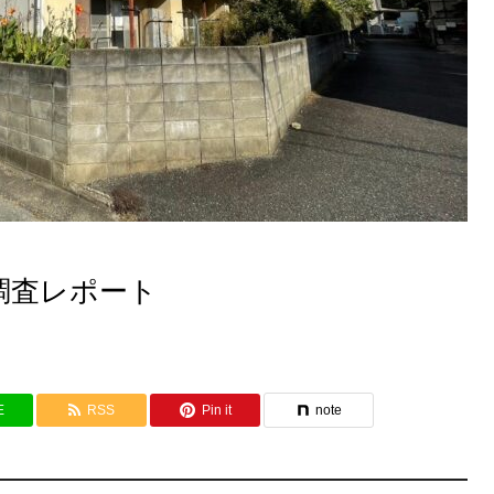
調査レポート
E
RSS
Pin it
note