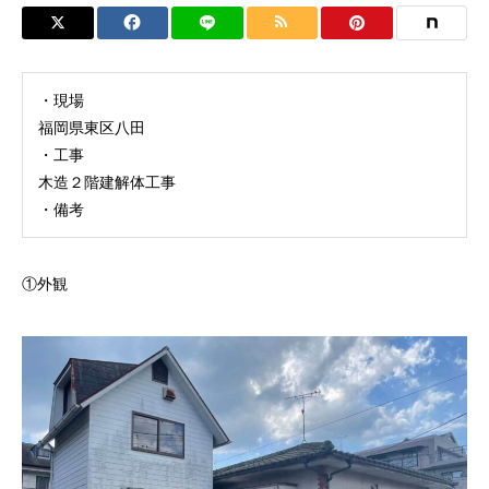
・現場
福岡県東区八田
・工事
木造２階建解体工事
・備考
①外観