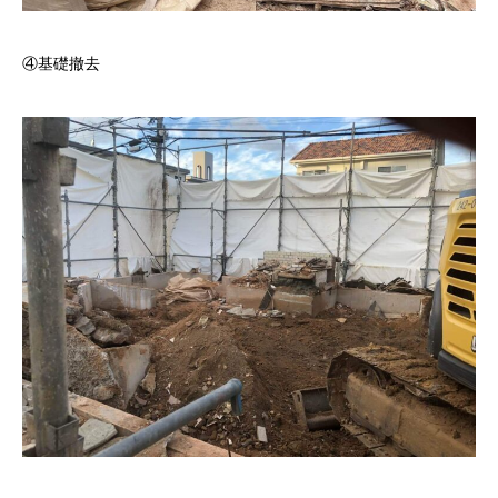
④基礎撤去