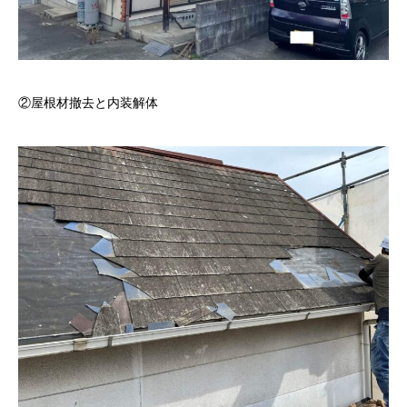
②屋根材撤去と内装解体