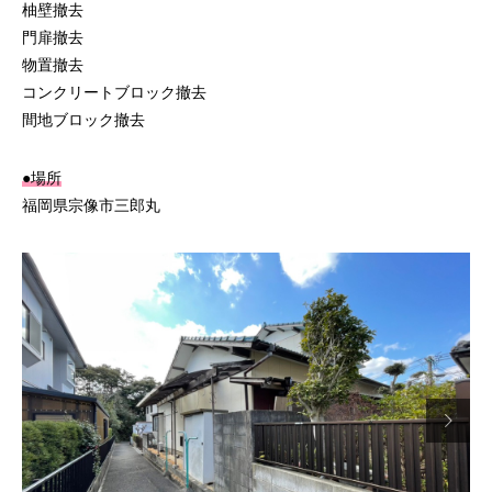
柚壁撤去
門扉撤去
物置撤去
コンクリートブロック撤去
間地ブロック撤去
●場所
福岡県宗像市三郎丸
