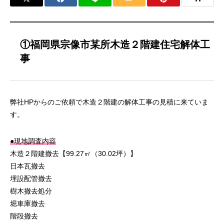
①福岡県宗像市某所木造２階建住宅解体工
事
弊社HPからのご依頼で木造２階建の解体工事の見積に来ていま
す。
●現地調査内容
木造２階建撤去【99.27㎡（30.02坪）】
日本瓦撤去
埋設配管撤去
樹木撤去処分
堀車庫撤去
階段撤去