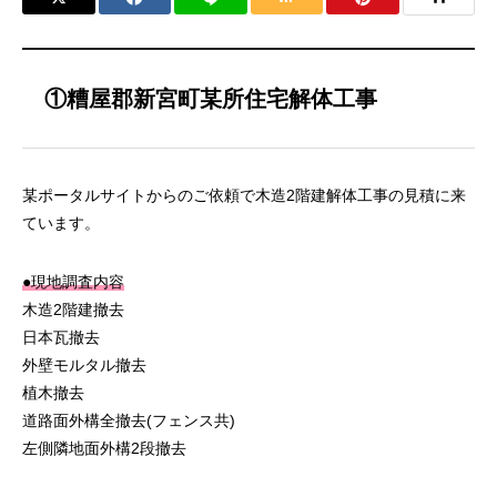
①糟屋郡新宮町某所住宅解体工事
某ポータルサイトからのご依頼で木造2階建解体工事の見積に来
ています。
●現地調査内容
木造2階建撤去
日本瓦撤去
外壁モルタル撤去
植木撤去
道路面外構全撤去(フェンス共)
左側隣地面外構2段撤去