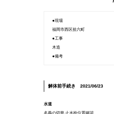
●現場
福岡市西区拾六町
●工事
木造
●備考
解体前手続き 2021/06/23
水道
名義の切替,止水栓位置確認