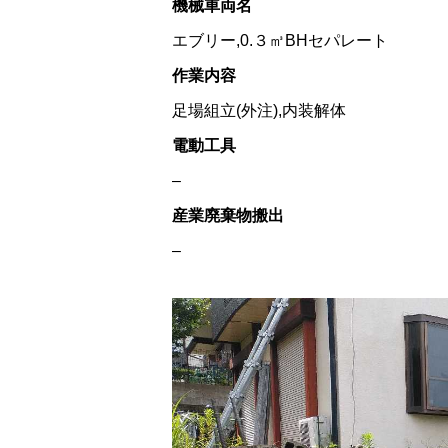
機械車両名
エブリー,0.３㎥BHセパレート
作業内容
足場組立(外注),内装解体
電動工具
–
産業廃棄物搬出
–