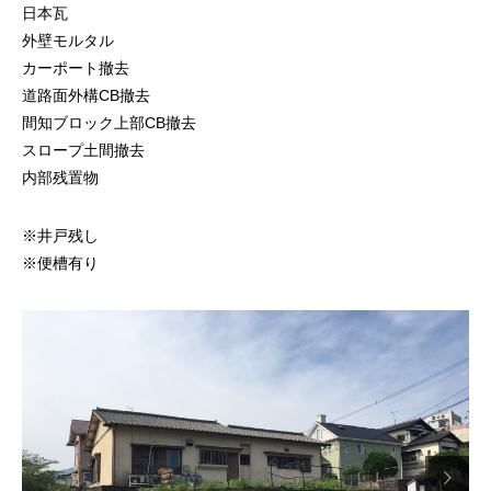
日本瓦
外壁モルタル
カーポート撤去
道路面外構CB撤去
間知ブロック上部CB撤去
スロープ土間撤去
内部残置物
※井戸残し
※便槽有り
